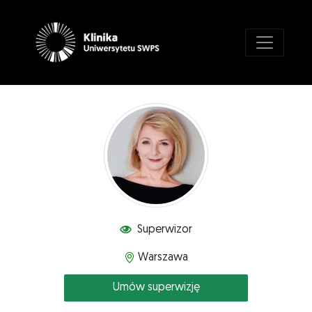
Superwizor
Warszawa
Umów superwizję