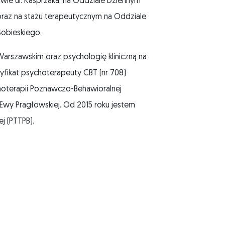
ie ul. Kasprzaka, na Oddziale Dziennym
oraz na stażu terapeutycznym na Oddziale
 Sobieskiego.
arszawskim oraz psychologię kliniczną na
ikat psychoterapeuty CBT (nr 708)
oterapii Poznawczo-Behawioralnej
 Ewy Pragłowskiej. Od 2015 roku jestem
j (PTTPB).