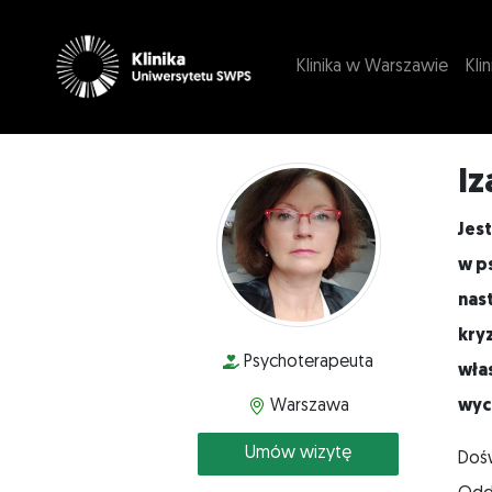
Klinika w Warszawie
Kli
I
Jes
w p
nas
kry
Psychoterapeuta
wła
Warszawa
wyc
Umów wizytę
Dośw