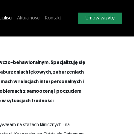
jaliści
Aktualności
Kontakt
Umów wizytę
zo-behawioralnym. Specjalizuję się
aburzeniach lękowych, zaburzeniach
mach w relacjach interpersonalnych i
roblemach z samooceną i poczuciem
 w sytuacjach trudności
wałam na stażach klinicznych : na