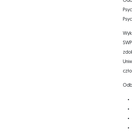
Oddz
Psyc
Psyc
Wyks
SWPS
zdo
Uniw
czło
Odby