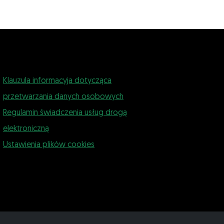
Klauzula informacyja dotycząca
przetwarzania danych osobowych
Regulamin świadczenia usług drogą
elektroniczną
Ustawienia plików cookies