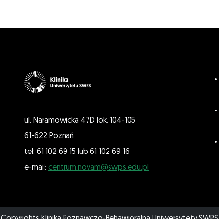
ul. Naramowicka 47D lok. 104-105
61-622 Poznań
tel: 61 102 69 15 lub 61 102 69 16
e-mail:
centrum.novam@swps.edu.pl
Copyrights Klinika Poznawczo-Behawioralna Uniwersytety SWPS