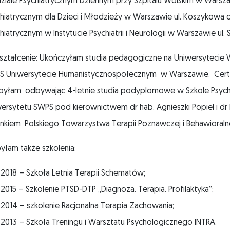
iale Psychiatrycznym Dziennym przy Szpitalu Wolskim w Warszaw
hiatrycznym dla Dzieci i Młodzieży w Warszawie ul. Koszykowa 
hiatrycznym w Instytucie Psychiatrii i Neurologii w Warszawie ul.
ztałcenie: Ukończyłam studia pedagogiczne na Uniwersytecie W
 Uniwersytecie Humanistycznospołecznym w Warszawie. Certyf
byłam odbywając 4-letnie studia podyplomowe w Szkole Psych
ersytetu SWPS pod kierownictwem dr hab. Agnieszki Popiel i dr
nkiem Polskiego Towarzystwa Terapii Poznawczej i Behawioralne
łam także szkolenia:
2018 – Szkoła Letnia Terapii Schematów;
2015 – Szkolenie PTSD-DTP „Diagnoza. Terapia. Profilaktyka”;
2014 – szkolenie Racjonalna Terapia Zachowania;
2013 – Szkoła Treningu i Warsztatu Psychologicznego INTRA.