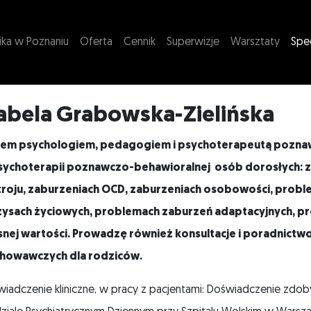
nika w Poznaniu
Oferta
Cennik
Superwizje
Warsztaty
Spec
zabela Grabowska-Zielińska
tem psychologiem, pedagogiem i psychoterapeutą poznawc
sychoterapii poznawczo-behawioralnej osób dorosłych: z
troju, zaburzeniach OCD, zaburzeniach osobowości, proble
zysach życiowych, problemach zaburzeń adaptacyjnych, p
snej wartości. Prowadzę również konsultacje i poradnictwo
howawczych dla rodziców.
iadczenie kliniczne, w pracy z pacjentami: Doświadczenie zdoby