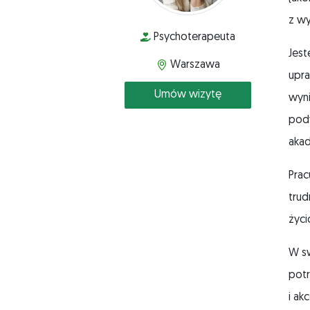
z wy
Psychoterapeuta
Jest
Warszawa
upra
Umów wizytę
wyni
pod
akad
Prac
trud
życ
W sw
potr
i ak