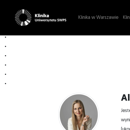
Klinika w Warszawie
Kli
Psychologia
Psychoterapia
Depresja
ChAD (choroba afektywna dwubiegunowa)
Zaburzenia lękowe
Psychoterapeuta
Dorośli
Warszawa
A
Jest
wyni
(uko