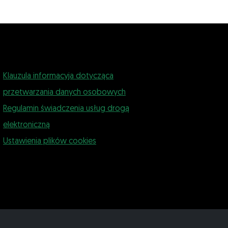
Klauzula informacyja dotycząca
przetwarzania danych osobowych
Regulamin świadczenia usług drogą
elektroniczną
Ustawienia plików cookies