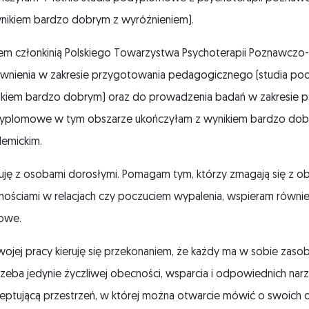
nikiem bardzo dobrym z wyróżnieniem).
em członkinią Polskiego Towarzystwa Psychoterapii Poznawczo-
wnienia w zakresie przygotowania pedagogicznego (studia p
kiem bardzo dobrym) oraz do prowadzenia badań w zakresie psyc
yplomowe w tym obszarze ukończyłam z wynikiem bardzo dob
emickim.
uję z osobami dorosłymi. Pomagam tym, którzy zmagają się z ob
nościami w relacjach czy poczuciem wypalenia, wspieram równ
iowe.
ojej pracy kieruję się przekonaniem, że każdy ma w sobie zas
zeba jedynie życzliwej obecności, wsparcia i odpowiednich nar
ceptującą przestrzeń, w której można otwarcie mówić o swoich 