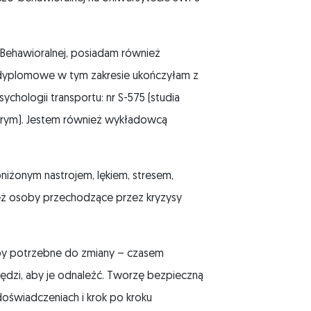
Behawioralnej, posiadam również
odyplomowe w tym zakresie ukończyłam z
hologii transportu: nr S-575 (studia
rym). Jestem również wykładowcą
niżonym nastrojem, lękiem, stresem,
ież osoby przechodzące przez kryzysy
oby potrzebne do zmiany – czasem
zędzi, aby je odnaleźć. Tworzę bezpieczną
doświadczeniach i krok po kroku