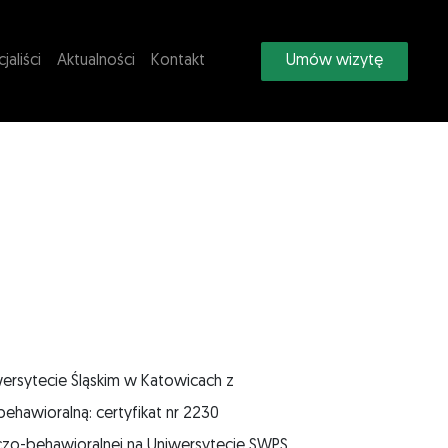
jaliści
Aktualności
Kontakt
Umów wizytę
wersytecie Śląskim w Katowicach z
hawioralną: certyfikat nr 2230
zo-behawioralnej na Uniwersytecie SWPS