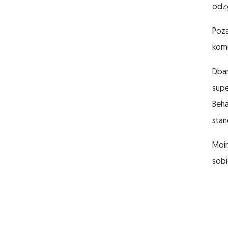
odz
Poza
kom
Dbam
supe
Beha
stan
Moim
sobi