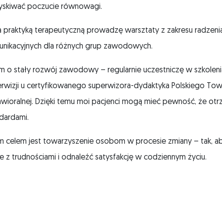
yskiwać poczucie równowagi.
 praktyką terapeutyczną prowadzę warsztaty z zakresu radzenia
unikacyjnych dla różnych grup zawodowych.
 o stały rozwój zawodowy – regularnie uczestniczę w szkolenia
rwizji u certyfikowanego superwizora-dydaktyka Polskiego To
wioralnej. Dzięki temu moi pacjenci mogą mieć pewność, że ot
dardami.
 celem jest towarzyszenie osobom w procesie zmiany – tak, aby
e z trudnościami i odnaleźć satysfakcję w codziennym życiu.