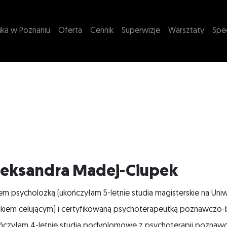
nika w Poznaniu
Oferta
Cennik
Superwizje
Warsztaty
Spec
leksandra Madej-Ciupek
em psycholożką (ukończyłam 5-letnie studia magisterskie na Uni
kiem celującym) i certyfikowaną psychoterapeutką poznawczo-be
ńczyłam 4-letnie studia podyplomowe z psychoterapii poznawc