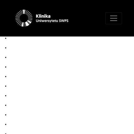
Psychoterapia
Depresja
ChAD (choroba afektywna dwubiegunowa)
Zaburzenia odżywiania
PTSD (zaburzenia postraumatyczne)
Terapia uzależnień
Zaburzenia lękowe
OCD (zab. obsesyjno kompulsyjne)
Schizofrenia
Psychoterapeuta
Dorośli
Borderline